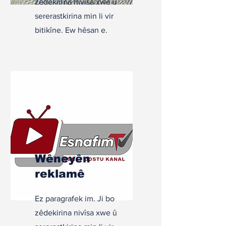
zêdekirina nivîsa xwe û
sererastkirina min li vir
bitikîne. Ew hêsan e.
Wêneyên
reklamê
Ez paragrafek im. Ji bo
zêdekirina nivîsa xwe û