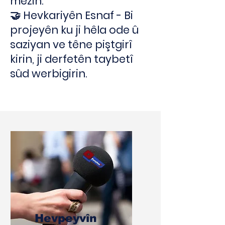
mezin.
🤝 Hevkariyên Esnaf - Bi
projeyên ku ji hêla ode û
saziyan ve têne piştgirî
kirin, ji derfetên taybetî
sûd werbigirin.
Hevpeyvîn