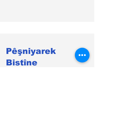
Pêşniyarek
Bistîne
Ev Paragrafek e. Ji bo destpêkirina
sererastkirina naverokê, li ser "Nivîsarê
Biguherîne" bikirtînin an jî du caran li
ser qutiya nivîsê bikirtînin.
Ad