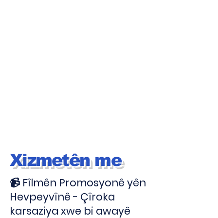
Xizmetên me
📹 Fîlmên Promosyonê yên
Hevpeyvînê - Çîroka
karsaziya xwe bi awayê