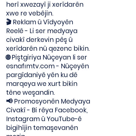
herî xwezayî ji xerîdarên
xwe re vebêjin.
🎬 Reklam û Vîdyoyên
Reelê - Li ser medyaya
civakî derkevin pêş û
xerîdarên nû qezenc bikin.
🌐 Piştgiriya Nûçeyan li ser
esnafımtv.com - Nûçeyên
pargîdaniyê yên ku dê
marqeya we xurt bikin
têne weşandin.
📢 Promosyonên Medyaya
Civakî - Bi rêya Facebook,
Instagram û YouTube-ê
bigihîjin temaşevanên