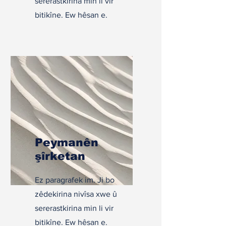
sererastkirina min li vir
bitikîne. Ew hêsan e.
Peymanên
şîrketan
Ez paragrafek im. Ji bo
zêdekirina nivîsa xwe û
sererastkirina min li vir
bitikîne. Ew hêsan e.