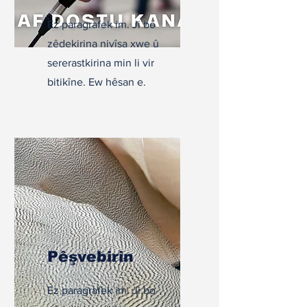
Ez paragrafek im. Ji bo
zêdekirina nivîsa xwe û
sererastkirina min li vir
bitikîne. Ew hêsan e.
Pêşvebirin
Ez paragrafek im. Ji bo