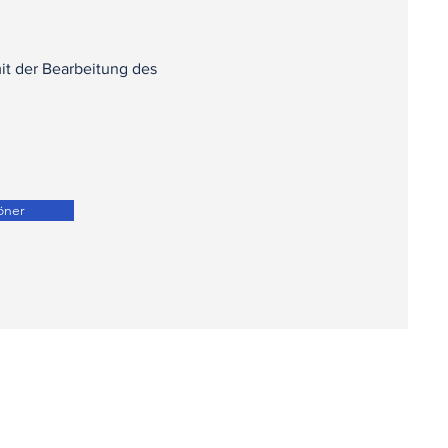
mit der Bearbeitung des
öner
ite
yfa
ngen