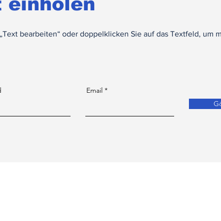
 einholen
f „Text bearbeiten“ oder doppelklicken Sie auf das Textfeld, um 
d
Email
G
eren Newsletter
Startse
Yeni Sa
 ein
*
Leistu